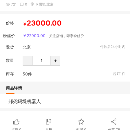
721
0
IP属地 北京
23000.00
价格
￥
粉丝价
22900.00
￥
关注店铺，即享粉丝价
发货
北京
付款后24小时内
-
+
数量
库存
50
件
起订1件
商品详情
邦尧码垛机器人
点赞
0
举报
收藏
0
分享
76