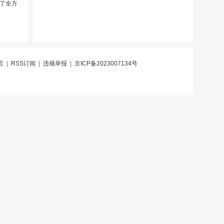
了全方
言
|
RSS订阅
|
违规举报
|
京ICP备2023007134号