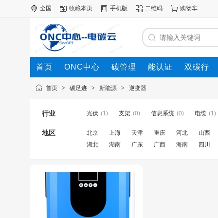
全国
收藏本页
手机版
二维码
购物车
首页
ONC中心
碳管理
能认证
双碳行
动态
信用评价
人才库
碳排放
碳铺集
首页
>
碳足迹
>
新能源
>
逆变器
行业
光伏
(1)
支架
(0)
信息系统
(0)
电缆
(1)
地区
北京
上海
天津
重庆
河北
山西
湖北
湖南
广东
广西
海南
四川