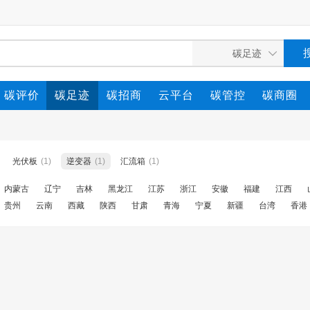
碳评价
碳足迹
碳招商
云平台
碳管控
碳商圈
碳咨询
光伏板
(1)
逆变器
(1)
汇流箱
(1)
内蒙古
辽宁
吉林
黑龙江
江苏
浙江
安徽
福建
江西
贵州
云南
西藏
陕西
甘肃
青海
宁夏
新疆
台湾
香港