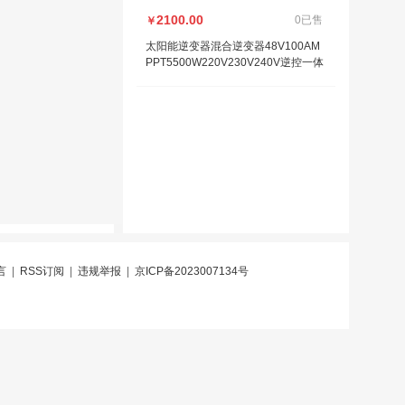
2100.00
0已售
￥
太阳能逆变器混合逆变器48V100AM
PPT5500W220V230V240V逆控一体
机
言
|
RSS订阅
|
违规举报
|
京ICP备2023007134号