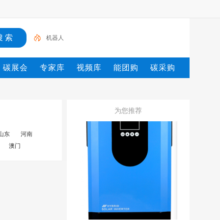
机器人
碳展会
专家库
视频库
能团购
碳采购
为您推荐
山东
河南
澳门